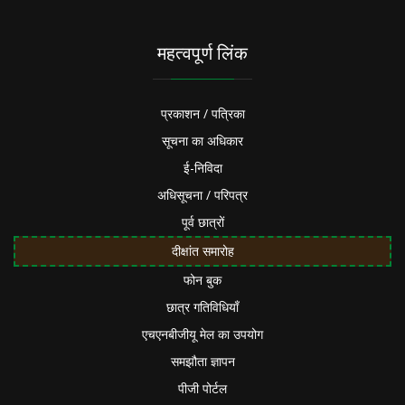
महत्वपूर्ण लिंक
प्रकाशन / पत्रिका
सूचना का अधिकार
ई-निविदा
अधिसूचना / परिपत्र
पूर्व छात्रों
दीक्षांत समारोह
फोन बुक
छात्र गतिविधियाँ
एचएनबीजीयू मेल का उपयोग
समझौता ज्ञापन
पीजी पोर्टल