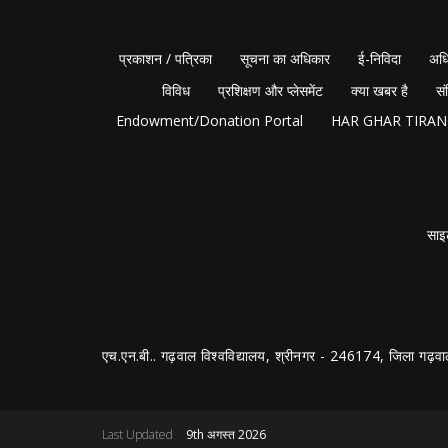
प्रकाशन / पत्रिका
सूचना का अधिकार
ई-निविदा
अधि
विविध
प्रशिक्षण और प्लेसमेंट
क्या खबर है
सं
Endowment/Donation Portal
HAR GHAR TIRA
साइ
एच.एन.बी.. गढ़वाल विश्वविद्यालय, श्रीनगर - 246174, जिला गढ़वा
Last Updated
9th अगस्त 2026