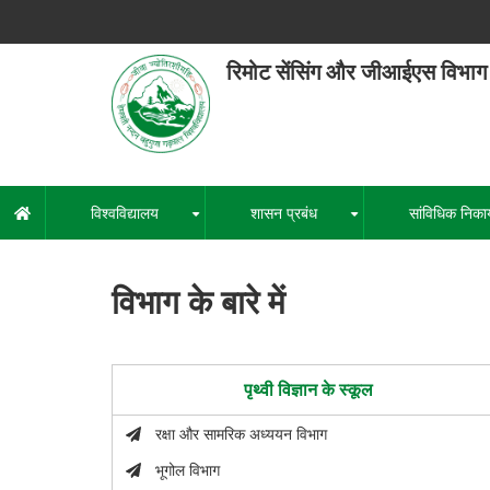
Skip
to
main
रिमोट सेंसिंग और जीआईएस विभाग
content
हेमवती नंद
एक कें
विश्वविद्यालय
शासन प्रबंध
सांविधिक निका
मुख्य
+
+
नेविगेशन
विभाग के बारे में
पृथ्वी विज्ञान के स्कूल
रक्षा और सामरिक अध्ययन विभाग
भूगोल विभाग