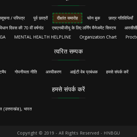
सूचना / परिपत्र
पूर्व छात्रों
दीक्षांत समारोह
फोन बुक
छात्र गतिविधियाँ
विधान दिवस की 70 वीं वर्षगांठ
एचएनबीजीयू के लिए लर्निंग मैनेजमेंट सिस्टम
आरसीसी
NGA
MENTAL HEALTH HELPLINE
Organization Chart
Proct
त्वरित सम्पक
टमैप
गोपनीयता नीति
अस्वीकरण
आईटी वेब प्रबंधक
हमसे संपर्क करें
हमसे संपर्क करें
ल (उत्तराखंड), भारत
Copyright © 2019 - All Rights Reserved - HNBGU