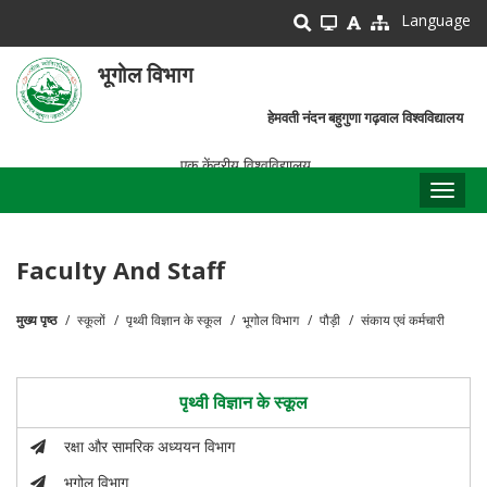
Skip
Language
to
main
भूगोल विभाग
content
हेमवती नंदन बहुगुणा गढ़वाल विश्वविद्यालय
एक केंद्रीय विश्वविद्यालय
Toggl
naviga
Faculty And Staff
मुख्य पृष्ठ
स्कूलों
पृथ्वी विज्ञान के स्कूल
भूगोल विभाग
पौड़ी
संकाय एवं कर्मचारी
पग
चिन्ह
पृथ्वी विज्ञान के स्कूल
रक्षा और सामरिक अध्ययन विभाग
भूगोल विभाग