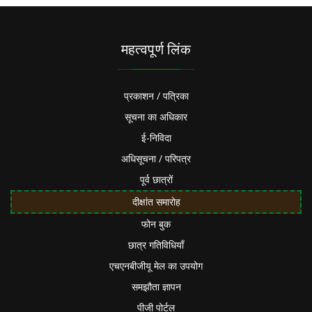
महत्वपूर्ण लिंक
प्रकाशन / पत्रिका
सूचना का अधिकार
ई-निविदा
अधिसूचना / परिपत्र
पूर्व छात्रों
दीक्षांत समारोह
फोन बुक
छात्र गतिविधियाँ
एचएनबीजीयू मेल का उपयोग
समझौता ज्ञापन
पीजी पोर्टल