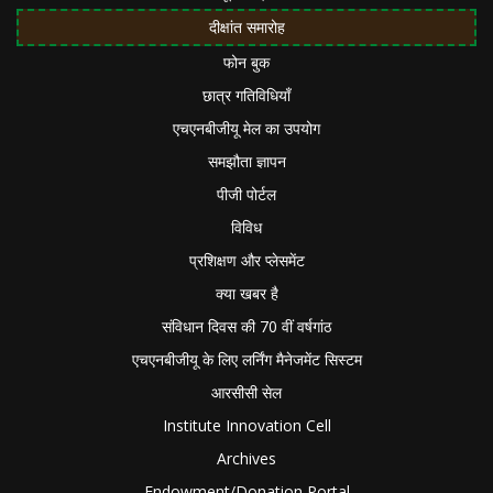
दीक्षांत समारोह
फोन बुक
छात्र गतिविधियाँ
एचएनबीजीयू मेल का उपयोग
समझौता ज्ञापन
पीजी पोर्टल
विविध
प्रशिक्षण और प्लेसमेंट
क्या खबर है
संविधान दिवस की 70 वीं वर्षगांठ
एचएनबीजीयू के लिए लर्निंग मैनेजमेंट सिस्टम
आरसीसी सेल
Institute Innovation Cell
Archives
Endowment/Donation Portal