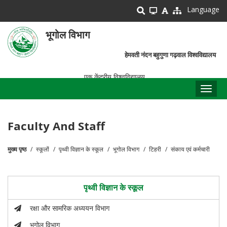
Skip
Language
to
main
भूगोल विभाग
content
हेमवती नंदन बहुगुणा गढ़वाल विश्वविद्यालय
एक केंद्रीय विश्वविद्यालय
Toggl
naviga
Faculty And Staff
मुख्य पृष्ठ
स्कूलों
पृथ्वी विज्ञान के स्कूल
भूगोल विभाग
टिहरी
संकाय एवं कर्मचारी
पग
चिन्ह
पृथ्वी विज्ञान के स्कूल
रक्षा और सामरिक अध्ययन विभाग
भूगोल विभाग