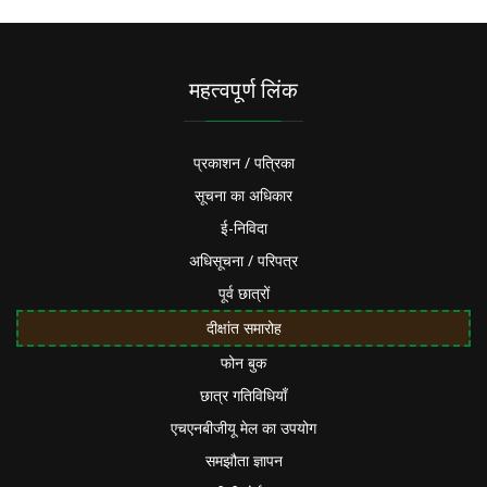
महत्वपूर्ण लिंक
प्रकाशन / पत्रिका
सूचना का अधिकार
ई-निविदा
अधिसूचना / परिपत्र
पूर्व छात्रों
दीक्षांत समारोह
फोन बुक
छात्र गतिविधियाँ
एचएनबीजीयू मेल का उपयोग
समझौता ज्ञापन