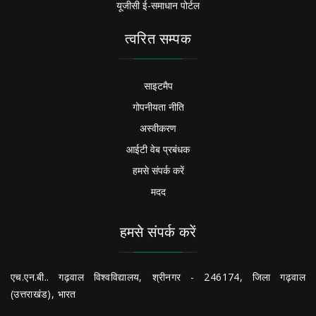
यूजीसी ई-समाधान पोर्टल
त्वरित सम्पक
साइटमैप
गोपनीयता नीति
अस्वीकरण
आईटी वेब प्रबंधक
हमसे संपर्क करें
मदद
हमसे संपर्क करें
एच.एन.बी.. गढ़वाल विश्वविद्यालय, श्रीनगर - 246174, जिला गढ़वाल
(उत्तराखंड), भारत