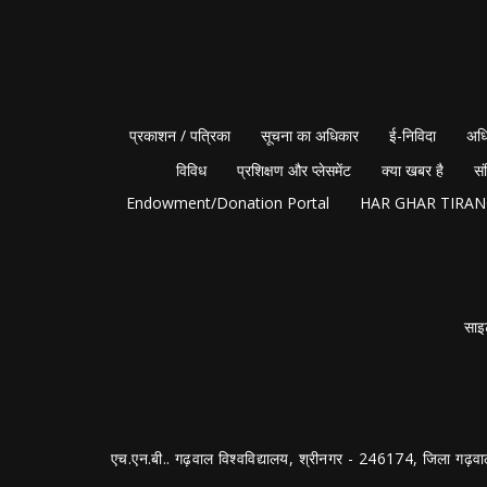
प्रकाशन / पत्रिका
सूचना का अधिकार
ई-निविदा
अधि
विविध
प्रशिक्षण और प्लेसमेंट
क्या खबर है
सं
Endowment/Donation Portal
HAR GHAR TIRA
साइ
एच.एन.बी.. गढ़वाल विश्वविद्यालय, श्रीनगर - 246174, जिला गढ़वा