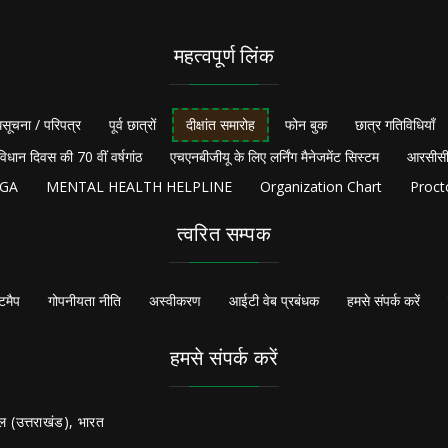
महत्वपूर्ण लिंक
सूचना / परिपत्र
पूर्व छात्रों
दीक्षांत समारोह
फोन बुक
छात्र गतिविधियाँ
विधान दिवस की 70 वीं वर्षगांठ
एचएनबीजीयू के लिए लर्निंग मैनेजमेंट सिस्टम
आरसीसी
NGA
MENTAL HEALTH HELPLINE
Organization Chart
Proct
त्वरित सम्पक
टमैप
गोपनीयता नीति
अस्वीकरण
आईटी वेब प्रबंधक
हमसे संपर्क करें
हमसे संपर्क करें
ल (उत्तराखंड), भारत