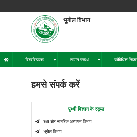
Skip
to
main
भूगोल विभाग
content
हेमवती नंद
एक कें
विश्वविद्यालय
शासन प्रबंध
सांविधिक निका
मुख्य
+
+
नेविगेशन
हमसे संपर्क करें
पृथ्वी विज्ञान के स्कूल
रक्षा और सामरिक अध्ययन विभाग
भूगोल विभाग