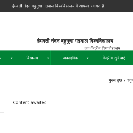
हेमवती नंदन बहुगुणा गढ़वाल विश्वविद्यालय में आपका स्वागत है
न बहुगुणा गढ़वाल विश्वविद्यालय
द्रीय विश्वविद्यालय
य
विद्यालय
अकादमिक
केंद्रीय सुविधाएं
+
+
+
मुख्य पृष्ठ
स्कू
पग
चिन्ह
Content awaited