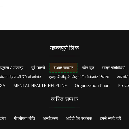
महत्वपूर्ण लिंक
सूचना / परिपत्र
पूर्व छात्रों
दीक्षांत समारोह
फोन बुक
छात्र गतिविधियाँ
विधान दिवस की 70 वीं वर्षगांठ
एचएनबीजीयू के लिए लर्निंग मैनेजमेंट सिस्टम
आरसीसी
NGA
MENTAL HEALTH HELPLINE
Organization Chart
Proct
त्वरित सम्पक
टमैप
गोपनीयता नीति
अस्वीकरण
आईटी वेब प्रबंधक
हमसे संपर्क करें