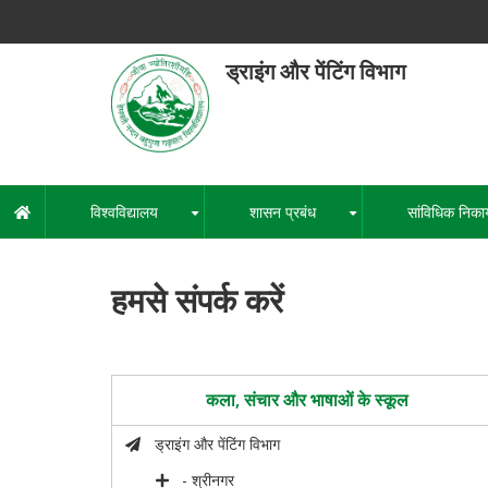
Skip
to
main
ड्राइंग और पेंटिंग विभाग
content
हेमवती नंद
एक कें
विश्वविद्यालय
शासन प्रबंध
सांविधिक निका
मुख्य
+
+
नेविगेशन
हमसे संपर्क करें
कला, संचार और भाषाओं के स्कूल
ड्राइंग और पेंटिंग विभाग
- श्रीनगर