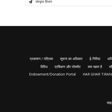
संस्कृत विभाग
प्रकाशन / पत्रिका
सूचना का अधिकार
ई-निविदा
अधि
विविध
प्रशिक्षण और प्लेसमेंट
क्या खबर है
सं
Endowment/Donation Portal
HAR GHAR TIRA
साइ