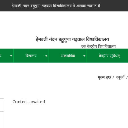
हेमवती नंदन बहुगुणा गढ़वाल विश्वविद्यालय में आपका स्वागत है
न बहुगुणा गढ़वाल विश्वविद्यालय
द्रीय विश्वविद्यालय
य
विद्यालय
अकादमिक
केंद्रीय सुविधाएं
+
+
+
मुख्य पृष्ठ
स्कूलों
पग
चिन्ह
Content awaited