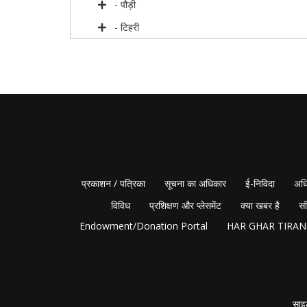
- पौड़ी
- टिहरी
प्रकाशन / पत्रिका
सूचना का अधिकार
ई-निविदा
अधि
विविध
प्रशिक्षण और प्लेसमेंट
क्या खबर है
सं
Endowment/Donation Portal
HAR GHAR TIRA
साइ