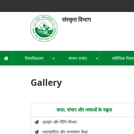
Skip
to
main
संस्कृत विभाग
content
हेमवती नंद
एक कें
विश्वविद्यालय
शासन प्रबंध
सांविधिक निका
मुख्य
+
+
नेविगेशन
Gallery
कला, संचार और भाषाओं के स्कूल
ड्राइंग और पेंटिंग विभाग
पत्रकारिता और जनसंचार केंद्र