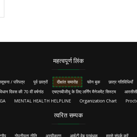
महत्वपूर्ण लिंक
सूचना / परिपत्र
पूर्व छात्रों
दीक्षांत समारोह
फोन बुक
छात्र गतिविधियाँ
विधान दिवस की 70 वीं वर्षगांठ
एचएनबीजीयू के लिए लर्निंग मैनेजमेंट सिस्टम
आरसीसी
NGA
MENTAL HEALTH HELPLINE
Organization Chart
Proct
त्वरित सम्पक
टमैप
गोपनीयता नीति
अस्वीकरण
आईटी वेब प्रबंधक
हमसे संपर्क करें