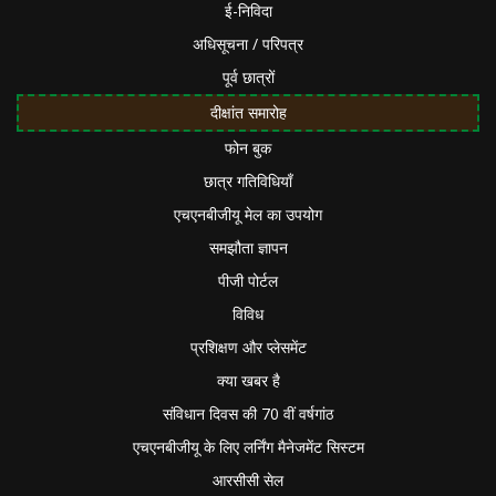
ई-निविदा
अधिसूचना / परिपत्र
पूर्व छात्रों
दीक्षांत समारोह
फोन बुक
छात्र गतिविधियाँ
एचएनबीजीयू मेल का उपयोग
समझौता ज्ञापन
पीजी पोर्टल
विविध
प्रशिक्षण और प्लेसमेंट
क्या खबर है
संविधान दिवस की 70 वीं वर्षगांठ
एचएनबीजीयू के लिए लर्निंग मैनेजमेंट सिस्टम
आरसीसी सेल