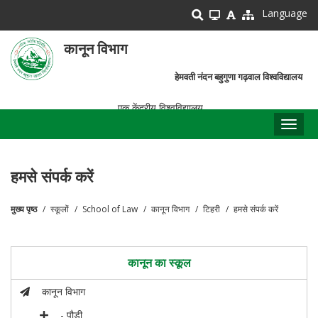
Skip
Language
to
main
कानून विभाग
content
हेमवती नंदन बहुगुणा गढ़वाल विश्वविद्यालय
एक केंद्रीय विश्वविद्यालय
Toggl
naviga
हमसे संपर्क करें
मुख्य पृष्ठ
स्कूलों
School of Law
कानून विभाग
टिहरी
हमसे संपर्क करें
पग
चिन्ह
कानून का स्कूल
कानून विभाग
- पौड़ी