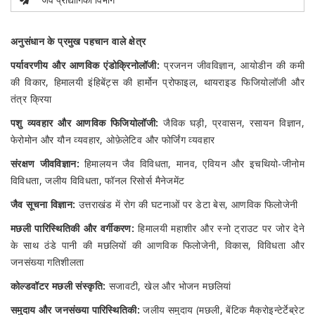
अनुसंधान के प्रमुख पहचान वाले क्षेत्र
पर्यावरणीय और आणविक एंडोक्रिनोलॉजी:
प्रजनन जीवविज्ञान, आयोडीन की कमी
की विकार, हिमालयी इंहिबेंट्स की हार्मोन प्रोफाइल, थायराइड फिजियोलॉजी और
तंत्र क्रिया
पशु व्यवहार और आणविक फिजियोलॉजी:
जैविक घड़ी, प्रवासन, रसायन विज्ञान,
फेरोमोन और यौन व्यवहार, ओफ़ेलेटिव और फोर्जिंग व्यवहार
संरक्षण जीवविज्ञान:
हिमालयन जैव विविधता, मानव, एवियन और इचथियो-जीनोम
विविधता, जलीय विविधता, फॉनल रिसोर्स मैनेजमेंट
जैव सूचना विज्ञान:
उत्तराखंड में रोग की घटनाओं पर डेटा बेस, आणविक फिलोजेनी
मछली पारिस्थितिकी और वर्गीकरण:
हिमालयी महाशीर और स्नो ट्राउट पर जोर देने
के साथ ठंडे पानी की मछलियों की आणविक फिलोजेनी, विकास, विविधता और
जनसंख्या गतिशीलता
कोल्डवॉटर मछली संस्कृति:
सजावटी, खेल और भोजन मछलियां
समुदाय और जनसंख्या पारिस्थितिकी:
जलीय समुदाय (मछली, बेंटिक मैक्रोइन्टेर्टेब्रेट