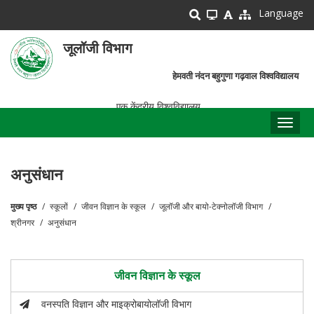
Skip
Language
to
main
जूलॉजी विभाग
content
हेमवती नंदन बहुगुणा गढ़वाल विश्वविद्यालय
एक केंद्रीय विश्वविद्यालय
Toggl
naviga
अनुसंधान
मुख्य पृष्ठ
स्कूलों
जीवन विज्ञान के स्कूल
जूलॉजी और बायो-टेक्नोलॉजी विभाग
पग
श्रीनगर
अनुसंधान
चिन्ह
जीवन विज्ञान के स्कूल
वनस्पति विज्ञान और माइक्रोबायोलॉजी विभाग