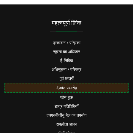
महत्वपूर्ण लिंक
प्रकाशन / पत्रिका
सूचना का अधिकार
ई-निविदा
अधिसूचना / परिपत्र
पूर्व छात्रों
दीक्षांत समारोह
फोन बुक
छात्र गतिविधियाँ
एचएनबीजीयू मेल का उपयोग
समझौता ज्ञापन
पीजी पोर्टल