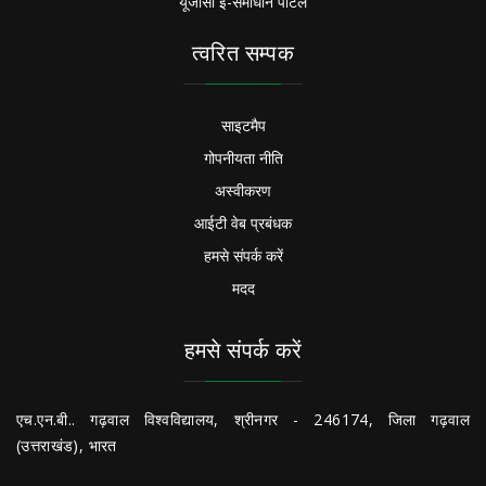
यूजीसी ई-समाधान पोर्टल
त्वरित सम्पक
साइटमैप
गोपनीयता नीति
अस्वीकरण
आईटी वेब प्रबंधक
हमसे संपर्क करें
मदद
हमसे संपर्क करें
एच.एन.बी.. गढ़वाल विश्वविद्यालय, श्रीनगर - 246174, जिला गढ़वाल
(उत्तराखंड), भारत