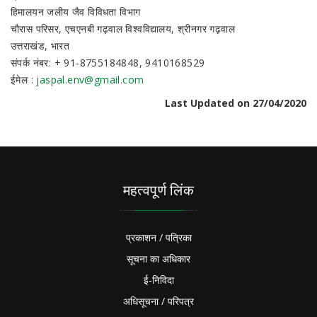
हिमालयन जलीय जैव विविधता विभाग
चौरास परिसर, एचएनबी गढ़वाल विश्वविद्यालय, श्रीनगर गढ़वाल
उत्तराखंड, भारत
संपर्क नंबर: + 91-8755184848, 9410168529
ईमेल :
jaspal.env@gmail.com
Last Updated on 27/04/2020
महत्वपूर्ण लिंक
प्रकाशन / पत्रिका
सूचना का अधिकार
ई-निविदा
अधिसूचना / परिपत्र