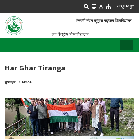
Skip
Language
to
main
हेमवती नंदन बहुगुणा गढ़वाल विश्वविद्यालय
content
एक केंद्रीय विश्वविद्यालय
Toggl
naviga
Har Ghar Tiranga
मुख्य पृष्ठ
Node
पग
चिन्ह