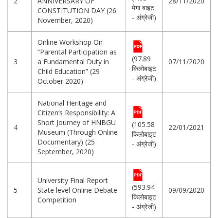
2
ANNIVERSARY OF
28/11/2020
मेगा बाइट
CONSTITUTION DAY (26
- अंग्रेजी)
November, 2020)
Online Workshop On
“Parental Participation as
(97.89
3
a Fundamental Duty in
07/11/2020
किलोबाइट
Child Education” (29
- अंग्रेजी)
October 2020)
National Heritage and
Citizen’s Responsibility: A
Short Journey of HNBGU
(105.58
4
22/01/2021
Museum (Through Online
किलोबाइट
Documentary) (25
- अंग्रेजी)
September, 2020)
University Final Report
(593.94
5
State level Online Debate
09/09/2020
किलोबाइट
Competition
- अंग्रेजी)