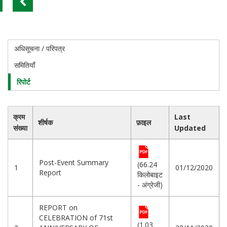
अधिसूचना / परिपत्र
71th
Anniversary
समितियाँ
of
Constitution
रिपोर्ट
Day
क्रम
Last
शीर्षक
फ़ाइल
संख्या
Updated
Post-Event Summary
(66.24
1
01/12/2020
Report
किलोबाइट
- अंग्रेजी)
REPORT on
CELEBRATION of 71st
(1.03