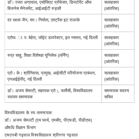
डॉ। रजत अग्रवाल, एसोसिएट प्रोफेसर, डिपार्टमेंट ऑफ
सलाहकार
बिजनेस मैनेजमेंट, आईआईटी रुड़की
(आंतरिक)
दर रक्षक जैन, सर। निर्माता, एमट्रैक इट राउरके
सलाहकार
(आंतरिक)
प्रोफ. ा. प. बेहेरा, जॉइंट डायरेक्टर, इत नसरत, नई दिल्ली
सलाहकार
(आंतरिक)
रुद्र साहू, शिक्षा विशेषज्ञ यूनिसेफ (लर्निंग)
सलाहकार
(आंतरिक)
प्रो। के। श्रीनिवास, प्रमुख, आईसीटी परियोजना प्रबंधन,
सलाहकार
एनआईईपीए, नई दिल्ली
(आंतरिक)
डॉ। अजय सेमल्टी, सहायक प्रो।, फार्मेसी, विश्वविद्यालय
समन्वयक सदस्य
स्वायम समन्वयक
सचिव
विश्वविद्यालय के स्व-समन्वयक:
डॉ। अजय सेमल्टी (एम फार्म, एमबीए, पीएचडी, पीडीएफ)
औषधि विज्ञान विभाग
एचएनबी गढ़वाल विश्वविद्यालय श्रीनगर गढ़वाल