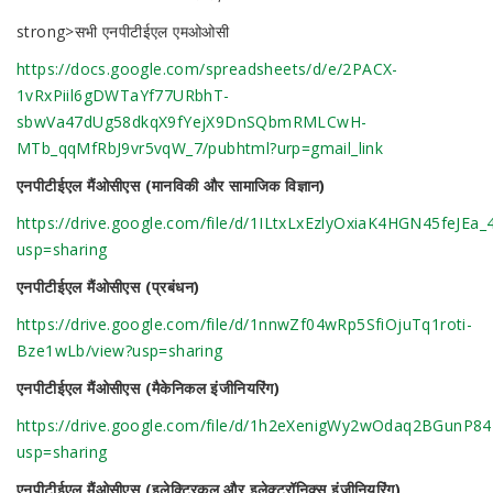
strong>सभी एनपीटीईएल एमओओसी
https://docs.google.com/spreadsheets/d/e/2PACX-
1vRxPiil6gDWTaYf77URbhT-
sbwVa47dUg58dkqX9fYejX9DnSQbmRMLCwH-
MTb_qqMfRbJ9vr5vqW_7/pubhtml?urp=gmail_link
एनपीटीईएल मैंओसीएस (मानविकी और सामाजिक विज्ञान)
https://drive.google.com/file/d/1ILtxLxEzlyOxiaK4HGN45feJEa
usp=sharing
एनपीटीईएल मैंओसीएस (प्रबंधन)
https://drive.google.com/file/d/1nnwZf04wRp5SfiOjuTq1roti-
Bze1wLb/view?usp=sharing
एनपीटीईएल मैंओसीएस (मैकेनिकल इंजीनियरिंग)
https://drive.google.com/file/d/1h2eXenigWy2wOdaq2BGunP
usp=sharing
एनपीटीईएल मैंओसीएस (इलेक्ट्रिकल और इलेक्ट्रॉनिक्स इंजीनियरिंग)