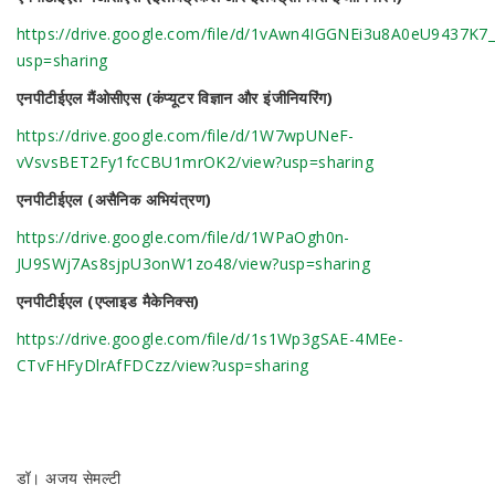
https://drive.google.com/file/d/1vAwn4IGGNEi3u8A0eU9437K7_
usp=sharing
एनपीटीईएल मैंओसीएस (कंप्यूटर विज्ञान और इंजीनियरिंग)
https://drive.google.com/file/d/1W7wpUNeF-
vVsvsBET2Fy1fcCBU1mrOK2/view?usp=sharing
एनपीटीईएल (असैनिक अभियंत्रण)
https://drive.google.com/file/d/1WPaOgh0n-
JU9SWj7As8sjpU3onW1zo48/view?usp=sharing
एनपीटीईएल (एप्लाइड मैकेनिक्स)
https://drive.google.com/file/d/1s1Wp3gSAE-4MEe-
CTvFHFyDlrAfFDCzz/view?usp=sharing
डॉ। अजय सेमल्टी