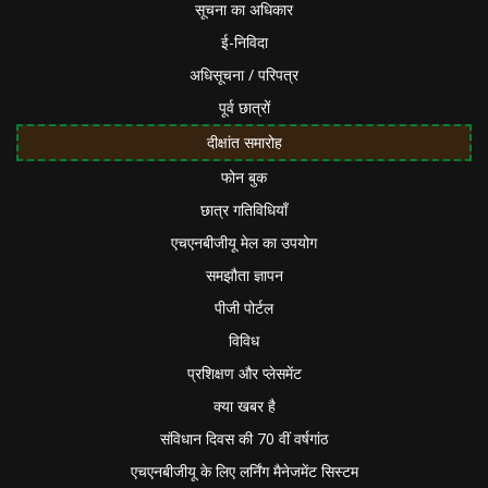
सूचना का अधिकार
ई-निविदा
अधिसूचना / परिपत्र
पूर्व छात्रों
दीक्षांत समारोह
फोन बुक
छात्र गतिविधियाँ
एचएनबीजीयू मेल का उपयोग
समझौता ज्ञापन
पीजी पोर्टल
विविध
प्रशिक्षण और प्लेसमेंट
क्या खबर है
संविधान दिवस की 70 वीं वर्षगांठ
एचएनबीजीयू के लिए लर्निंग मैनेजमेंट सिस्टम