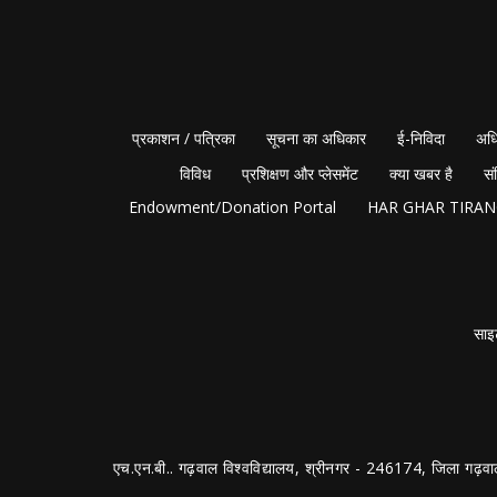
प्रकाशन / पत्रिका
सूचना का अधिकार
ई-निविदा
अधि
विविध
प्रशिक्षण और प्लेसमेंट
क्या खबर है
सं
Endowment/Donation Portal
HAR GHAR TIRA
साइ
एच.एन.बी.. गढ़वाल विश्वविद्यालय, श्रीनगर - 246174, जिला गढ़वा