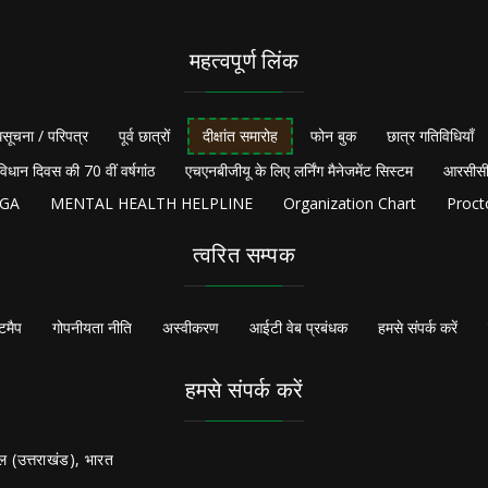
महत्वपूर्ण लिंक
सूचना / परिपत्र
पूर्व छात्रों
दीक्षांत समारोह
फोन बुक
छात्र गतिविधियाँ
विधान दिवस की 70 वीं वर्षगांठ
एचएनबीजीयू के लिए लर्निंग मैनेजमेंट सिस्टम
आरसीसी
NGA
MENTAL HEALTH HELPLINE
Organization Chart
Proct
त्वरित सम्पक
टमैप
गोपनीयता नीति
अस्वीकरण
आईटी वेब प्रबंधक
हमसे संपर्क करें
हमसे संपर्क करें
ल (उत्तराखंड), भारत