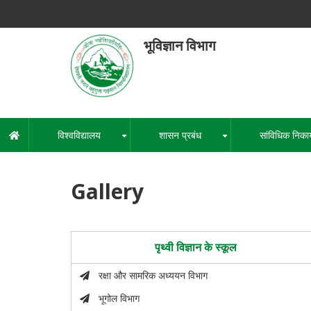
Skip
to
main
भूविज्ञान विभाग
content
हेमवती नंद
एक कें
विश्वविद्यालय
शासन प्रबंध
सांविधिक निका
मुख्य
+
+
नेविगेशन
Gallery
पृथ्वी विज्ञान के स्कूल
रक्षा और सामरिक अध्ययन विभाग
भूगोल विभाग