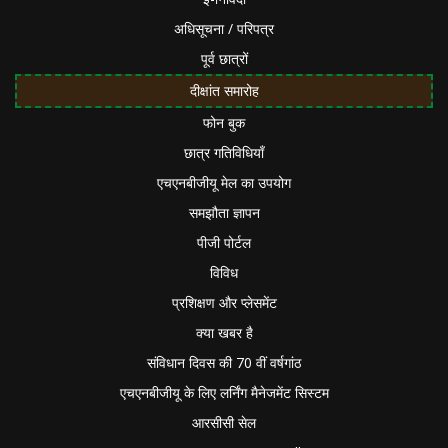
अधिसूचना / परिपत्र
पूर्व छात्रों
दीक्षांत समारोह
फोन बुक
छात्र गतिविधियाँ
एचएनबीजीयू मेल का उपयोग
समझौता ज्ञापन
पीजी पोर्टल
विविध
प्रशिक्षण और प्लेसमेंट
क्या खबर है
संविधान दिवस की 70 वीं वर्षगांठ
एचएनबीजीयू के लिए लर्निंग मैनेजमेंट सिस्टम
आरसीसी सेल