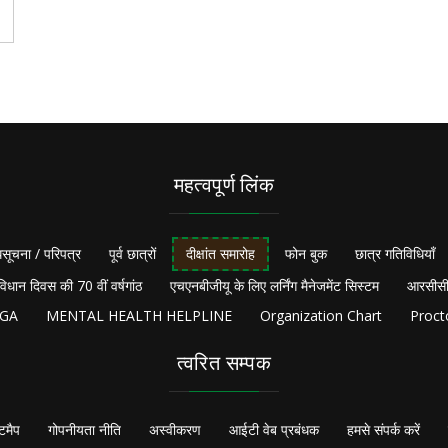
महत्वपूर्ण लिंक
सूचना / परिपत्र
पूर्व छात्रों
दीक्षांत समारोह
फोन बुक
छात्र गतिविधियाँ
विधान दिवस की 70 वीं वर्षगांठ
एचएनबीजीयू के लिए लर्निंग मैनेजमेंट सिस्टम
आरसीसी
NGA
MENTAL HEALTH HELPLINE
Organization Chart
Proct
त्वरित सम्पक
टमैप
गोपनीयता नीति
अस्वीकरण
आईटी वेब प्रबंधक
हमसे संपर्क करें