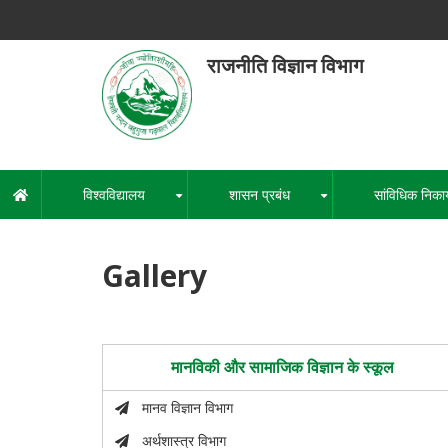
Skip
to
main
राजनीति विज्ञान विभाग
content
हेमवती नंद
एक कें
विश्वविद्यालय
शासन प्रबंध
सांविधिक निका
मुख्य
+
+
नेविगेशन
Gallery
मानविकी और सामाजिक विज्ञान के स्कूल
मानव विज्ञान विभाग
अर्थशास्त्र विभाग