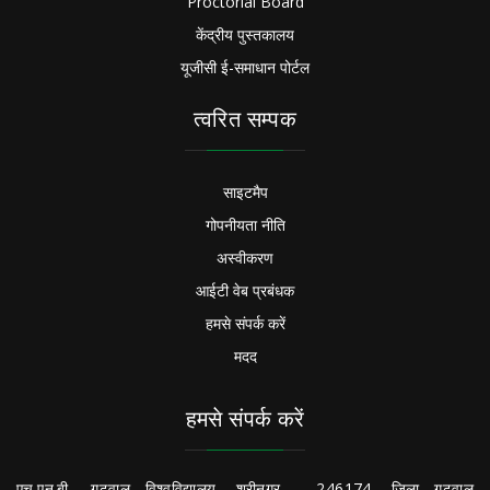
Proctorial Board
केंद्रीय पुस्तकालय
यूजीसी ई-समाधान पोर्टल
त्वरित सम्पक
साइटमैप
गोपनीयता नीति
अस्वीकरण
आईटी वेब प्रबंधक
हमसे संपर्क करें
मदद
हमसे संपर्क करें
एच.एन.बी.. गढ़वाल विश्वविद्यालय, श्रीनगर - 246174, जिला गढ़वाल