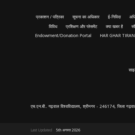
प्रकाशन / पत्रिका
सूचना का अधिकार
ई-निविदा
अधि
विविध
प्रशिक्षण और प्लेसमेंट
क्या खबर है
सं
Endowment/Donation Portal
HAR GHAR TIRA
साइ
एच.एन.बी.. गढ़वाल विश्वविद्यालय, श्रीनगर - 246174, जिला गढ़वा
Last Updated
5th अगस्त 2026