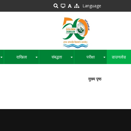
Language
दाखिला
संबद्धता
परीक्षा
डाउनलोड
+
+
+
+
मुख्य पृष्ठ