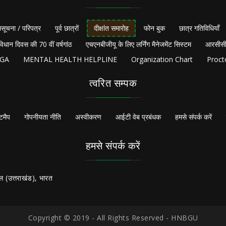
सूचना / परिपत्र
पूर्व छात्रों
दीक्षांत समारोह
फोन बुक
छात्र गतिविधियाँ
विधान दिवस की 70 वीं वर्षगांठ
एचएनबीजीयू के लिए लर्निंग मैनेजमेंट सिस्टम
आरसीसी
NGA
MENTAL HEALTH HELPLINE
Organization Chart
Proct
त्वरित सम्पक
टमैप
गोपनीयता नीति
अस्वीकरण
आईटी वेब प्रबंधक
हमसे संपर्क करें
हमसे संपर्क करें
ल (उत्तराखंड), भारत
Copyright © 2019 - All Rights Reserved - HNBGU