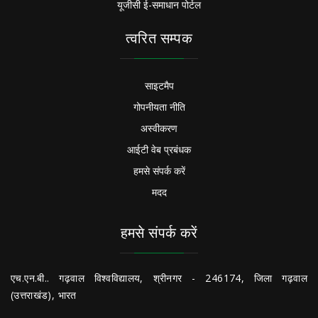
यूजीसी ई-समाधान पोर्टल
त्वरित सम्पक
साइटमैप
गोपनीयता नीति
अस्वीकरण
आईटी वेब प्रबंधक
हमसे संपर्क करें
मदद
हमसे संपर्क करें
एच.एन.बी.. गढ़वाल विश्वविद्यालय, श्रीनगर - 246174, जिला गढ़वाल
(उत्तराखंड), भारत