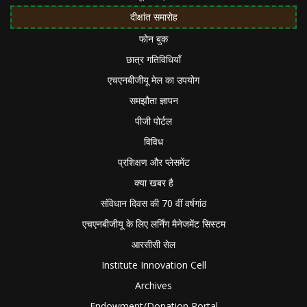
दीक्षांत समारोह
फोन बुक
छात्र गतिविधियाँ
एचएनबीजीयू मेल का उपयोग
समझौता ज्ञापन
पीजी पोर्टल
विविध
प्रशिक्षण और प्लेसमेंट
क्या खबर है
संविधान दिवस की 70 वीं वर्षगांठ
एचएनबीजीयू के लिए लर्निंग मैनेजमेंट सिस्टम
आरसीसी सेल
Institute Innovation Cell
Archives
Endowment/Donation Portal