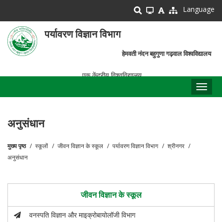
Skip
Language
to
main
पर्यावरण विज्ञान विभाग
content
हेमवती नंदन बहुगुणा गढ़वाल विश्वविद्यालय
एक केंद्रीय विश्वविद्यालय
Toggl
naviga
अनुसंधान
मुख्य पृष्ठ
स्कूलों
जीवन विज्ञान के स्कूल
पर्यावरण विज्ञान विभाग
श्रीनगर
पग
अनुसंधान
चिन्ह
जीवन विज्ञान के स्कूल
वनस्पति विज्ञान और माइक्रोबायोलॉजी विभाग