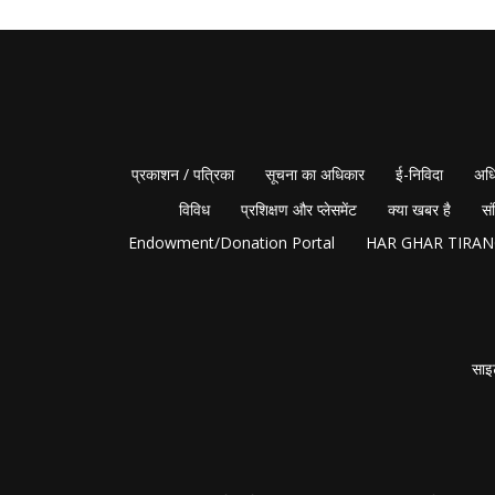
प्रकाशन / पत्रिका
सूचना का अधिकार
ई-निविदा
अधि
विविध
प्रशिक्षण और प्लेसमेंट
क्या खबर है
सं
Endowment/Donation Portal
HAR GHAR TIRA
साइ