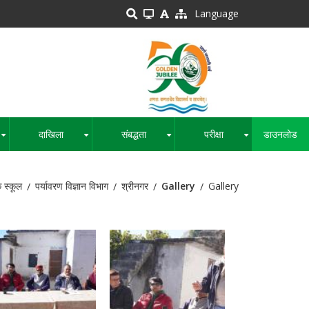
Language
दाखिला
संबद्धता
परीक्षा
डाउनलोड
+
+
+
+
े स्कूल
पर्यावरण विज्ञान विभाग
श्रीनगर
Gallery
Gallery