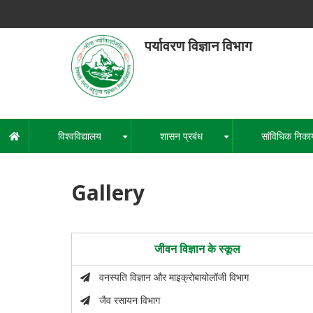
Skip
to
main
पर्यावरण विज्ञान विभाग
content
हेमवती नंद
एक कें
विश्वविद्यालय
शासन प्रबंध
सांविधिक निका
मुख्य
+
+
नेविगेशन
Gallery
जीवन विज्ञान के स्कूल
वनस्पति विज्ञान और माइक्रोबायोलॉजी विभाग
जैव रसायन विभाग