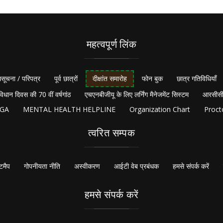
महत्वपूर्ण लिंक
सूचना / परिपत्र
पूर्व छात्रों
दीक्षांत समारोह
फोन बुक
छात्र गतिविधियाँ
विधान दिवस की 70 वीं वर्षगांठ
एचएनबीजीयू के लिए लर्निंग मैनेजमेंट सिस्टम
आरसीसी
NGA
MENTAL HEALTH HELPLINE
Organization Chart
Proct
त्वरित सम्पक
टमैप
गोपनीयता नीति
अस्वीकरण
आईटी वेब प्रबंधक
हमसे संपर्क करें
हमसे संपर्क करें