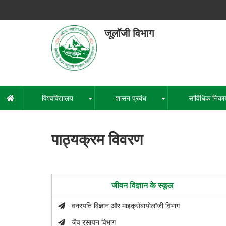
Skip
to
main
जूलॉजी विभाग
content
हेमवती नंद
एक कें
विश्वविद्यालय
शासन प्रबंध
सांविधिक निका
मुख्य
+
+
नेविगेशन
पाठ्यक्रम विवरण
जीवन विज्ञान के स्कूल
वनस्पति विज्ञान और माइक्रोबायोलॉजी विभाग
जैव रसायन विभाग