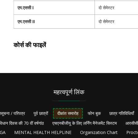
एम.एससी I
दो सेमेस्टर
एम.एससी II
दो सेमेस्टर
कोर्स की फाइलें
महत्वपूर्ण लिंक
सूचना / परिपत्र
पूर्व छात्रों
दीक्षांत समारोह
फोन बुक
छात्र गतिविधियाँ
विधान दिवस की 70 वीं वर्षगांठ
एचएनबीजीयू के लिए लर्निंग मैनेजमेंट सिस्टम
आरसीसी
NGA
MENTAL HEALTH HELPLINE
Organization Chart
Proct