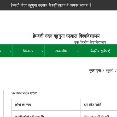
हेमवती नंदन बहुगुणा गढ़वाल विश्वविद्यालय में आपका स्वागत है
न बहुगुणा गढ़वाल विश्वविद्यालय
द्रीय विश्वविद्यालय
य
विद्यालय
अकादमिक
केंद्रीय सुविधाएं
+
+
+
मुख्य पृष्ठ
स्कूलों
पग
चिन्ह
उपलब्ध पाठ्यक्रम:
कोर्स का नाम
टर्म ऑफ कोर्स
यू.जी कोर्स (बी.एससी)
तीन साल की डिग्री