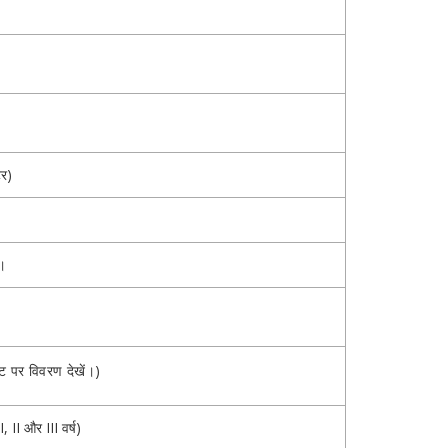
टर)
र।
इट पर विवरण देखें।)
(I, II और III वर्ष)