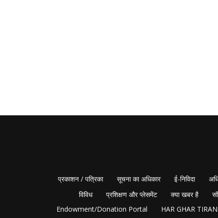
प्रकाशन / पत्रिका
सूचना का अधिकार
ई-निविदा
अधि
विविध
प्रशिक्षण और प्लेसमेंट
क्या खबर है
सं
Endowment/Donation Portal
HAR GHAR TIRA