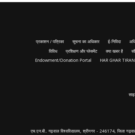
प्रकाशन / पत्रिका
सूचना का अधिकार
ई-निविदा
अधि
विविध
प्रशिक्षण और प्लेसमेंट
क्या खबर है
सं
Endowment/Donation Portal
HAR GHAR TIRA
साइ
एच.एन.बी.. गढ़वाल विश्वविद्यालय, श्रीनगर - 246174, जिला गढ़वा