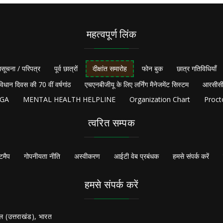
महत्वपूर्ण लिंक
सूचना / परिपत्र
पूर्व छात्रों
दीक्षांत समारोह
फोन बुक
छात्र गतिविधियाँ
विधान दिवस की 70 वीं वर्षगांठ
एचएनबीजीयू के लिए लर्निंग मैनेजमेंट सिस्टम
आरसीसी
NGA
MENTAL HEALTH HELPLINE
Organization Chart
Proct
त्वरित सम्पक
टमैप
गोपनीयता नीति
अस्वीकरण
आईटी वेब प्रबंधक
हमसे संपर्क करें
हमसे संपर्क करें
ल (उत्तराखंड), भारत