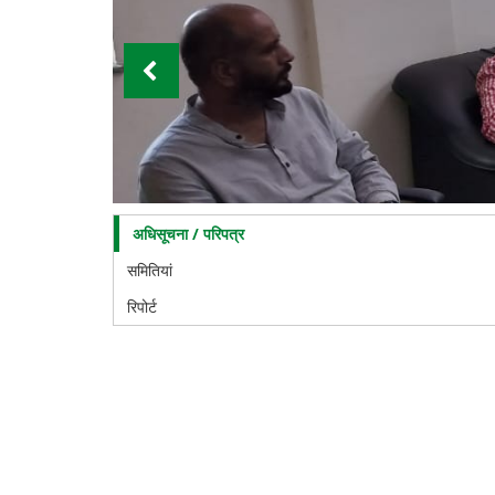
अधिसूचना / परिपत्र
Training
and
समितियां
Placement
Cell
रिपोर्ट