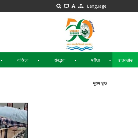
Language
दाखिला
संबद्धता
परीक्षा
डाउनलोड
+
+
+
+
मुख्य पृष्ठ