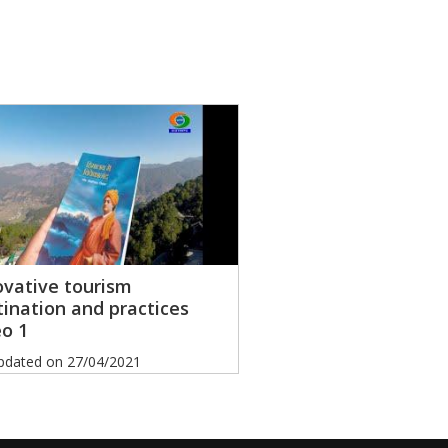
ovative tourism
tination and practices
eo 1
pdated on
27/04/2021