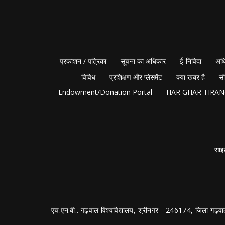
प्रकाशन / पत्रिका
सूचना का अधिकार
ई-निविदा
अधि
विविध
प्रशिक्षण और प्लेसमेंट
क्या खबर है
सं
Endowment/Donation Portal
HAR GHAR TIRA
साइ
एच.एन.बी.. गढ़वाल विश्वविद्यालय, श्रीनगर - 246174, जिला गढ़वा