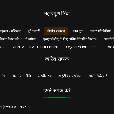
महत्वपूर्ण लिंक
सूचना / परिपत्र
पूर्व छात्रों
दीक्षांत समारोह
फोन बुक
छात्र गतिविधियाँ
विधान दिवस की 70 वीं वर्षगांठ
एचएनबीजीयू के लिए लर्निंग मैनेजमेंट सिस्टम
आरसीसी
NGA
MENTAL HEALTH HELPLINE
Organization Chart
Proct
त्वरित सम्पक
टमैप
गोपनीयता नीति
अस्वीकरण
आईटी वेब प्रबंधक
हमसे संपर्क करें
हमसे संपर्क करें
ल (उत्तराखंड), भारत