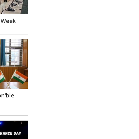
s Week
n'ble