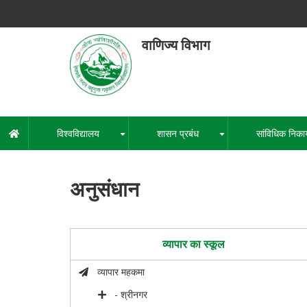
Skip
to
main
वाणिज्य विभाग
content
हेमवती नंद
एक कें
विश्वविद्यालय
शासन प्रबंध
सांविधिक निका
मुख्य
+
+
नेविगेशन
अनुसंधान
व्यापार का स्कूल
व्यापार महकमा
- श्रीनगर