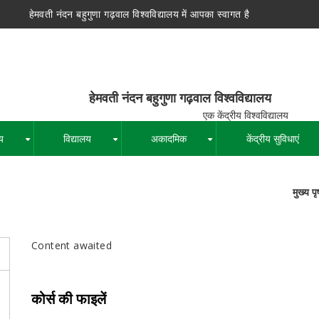
हेमवती नंदन बहुगुणा गढ़वाल विश्वविद्यालय में आपका स्वागत है
न बहुगुणा गढ़वाल विश्वविद्यालय
द्रीय विश्वविद्यालय
य
विद्यालय
अकादमिक
केंद्रीय सुविधाएं
+
+
+
मुख्य पृष
पग
चिन्ह
Content awaited
कोर्स की फाइलें