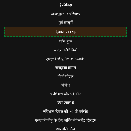
ई-निविदा
अधिसूचना / परिपत्र
पूर्व छात्रों
दीक्षांत समारोह
फोन बुक
छात्र गतिविधियाँ
एचएनबीजीयू मेल का उपयोग
समझौता ज्ञापन
पीजी पोर्टल
विविध
प्रशिक्षण और प्लेसमेंट
क्या खबर है
संविधान दिवस की 70 वीं वर्षगांठ
एचएनबीजीयू के लिए लर्निंग मैनेजमेंट सिस्टम
आरसीसी सेल