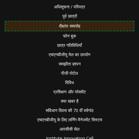
अधिसूचना / परिपत्र
पूर्व छात्रों
दीक्षांत समारोह
फोन बुक
छात्र गतिविधियाँ
एचएनबीजीयू मेल का उपयोग
समझौता ज्ञापन
पीजी पोर्टल
विविध
प्रशिक्षण और प्लेसमेंट
क्या खबर है
संविधान दिवस की 70 वीं वर्षगांठ
एचएनबीजीयू के लिए लर्निंग मैनेजमेंट सिस्टम
आरसीसी सेल
Institute Innovation Cell