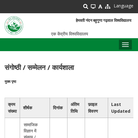
Skip
Language
to
main
हेमवती नंदन बहुगुणा गढ़वाल विश्वविद्यालय
content
एक केंद्रीय विश्वविद्यालय
Toggl
naviga
संगोष्ठी / सम्मेलन / कार्यशाला
मुख्य पृष्ठ
पग
चिन्ह
क्रम
अंतिम
फ़ाइल
Last
शीर्षक
दिनांक
संख्या
तिथि
विवरण
Updated
सामाजिक
विज्ञान में
संकाय /