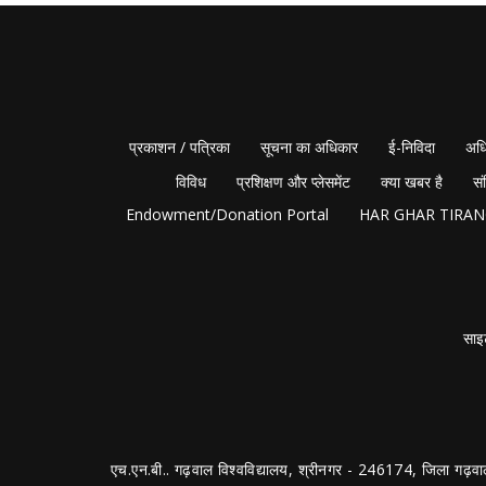
प्रकाशन / पत्रिका
सूचना का अधिकार
ई-निविदा
अधि
विविध
प्रशिक्षण और प्लेसमेंट
क्या खबर है
सं
Endowment/Donation Portal
HAR GHAR TIRA
साइ
एच.एन.बी.. गढ़वाल विश्वविद्यालय, श्रीनगर - 246174, जिला गढ़वा