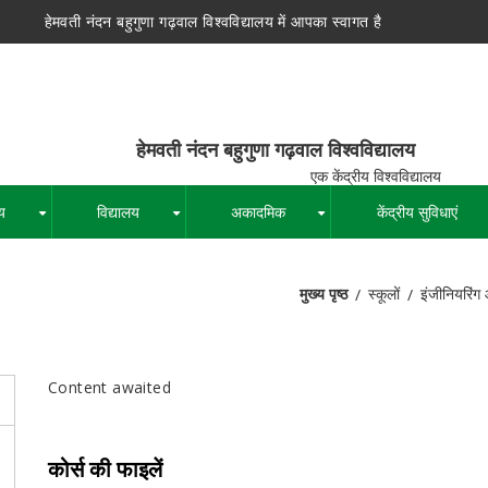
हेमवती नंदन बहुगुणा गढ़वाल विश्वविद्यालय में आपका स्वागत है
न बहुगुणा गढ़वाल विश्वविद्यालय
द्रीय विश्वविद्यालय
य
विद्यालय
अकादमिक
केंद्रीय सुविधाएं
+
+
+
मुख्य पृष्ठ
स्कूलों
इंजीनियरिंग 
पग
चिन्ह
Content awaited
कोर्स की फाइलें