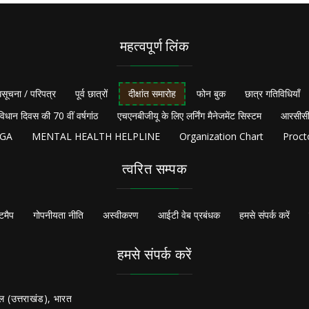
महत्वपूर्ण लिंक
सूचना / परिपत्र
पूर्व छात्रों
दीक्षांत समारोह
फोन बुक
छात्र गतिविधियाँ
विधान दिवस की 70 वीं वर्षगांठ
एचएनबीजीयू के लिए लर्निंग मैनेजमेंट सिस्टम
आरसीसी
NGA
MENTAL HEALTH HELPLINE
Organization Chart
Proct
त्वरित सम्पक
टमैप
गोपनीयता नीति
अस्वीकरण
आईटी वेब प्रबंधक
हमसे संपर्क करें
हमसे संपर्क करें
ल (उत्तराखंड), भारत