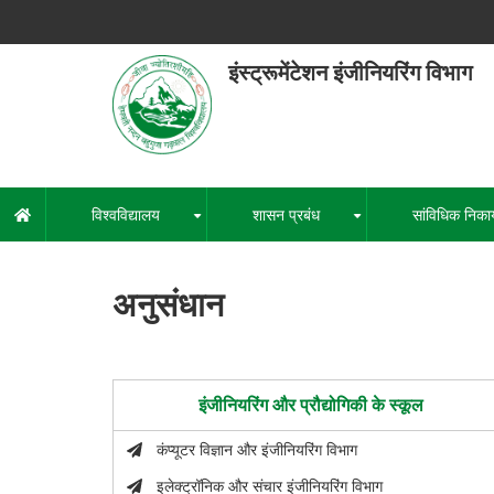
Skip
to
main
इंस्ट्रूमेंटेशन इंजीनियरिंग विभाग
content
हेमवती नंद
एक कें
विश्वविद्यालय
शासन प्रबंध
सांविधिक निका
मुख्य
+
+
नेविगेशन
अनुसंधान
इंजीनियरिंग और प्रौद्योगिकी के स्कूल
कंप्यूटर विज्ञान और इंजीनियरिंग विभाग
इलेक्ट्रॉनिक और संचार इंजीनियरिंग विभाग