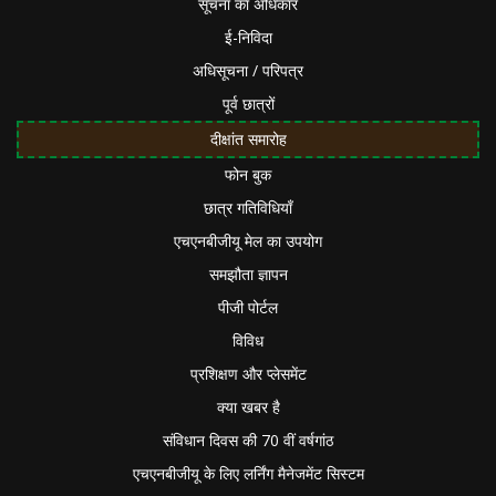
सूचना का अधिकार
ई-निविदा
अधिसूचना / परिपत्र
पूर्व छात्रों
दीक्षांत समारोह
फोन बुक
छात्र गतिविधियाँ
एचएनबीजीयू मेल का उपयोग
समझौता ज्ञापन
पीजी पोर्टल
विविध
प्रशिक्षण और प्लेसमेंट
क्या खबर है
संविधान दिवस की 70 वीं वर्षगांठ
एचएनबीजीयू के लिए लर्निंग मैनेजमेंट सिस्टम