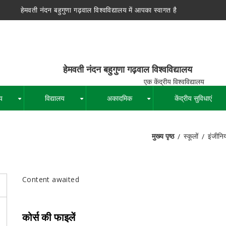
हेमवती नंदन बहुगुणा गढ़वाल विश्वविद्यालय में आपका स्वागत है
न बहुगुणा गढ़वाल विश्वविद्यालय
द्रीय विश्वविद्यालय
य
विद्यालय
अकादमिक
केंद्रीय सुविधाएं
+
+
+
मुख्य पृष्ठ
स्कूलों
इंजीनिय
पग
चिन्ह
Content awaited
कोर्स की फाइलें