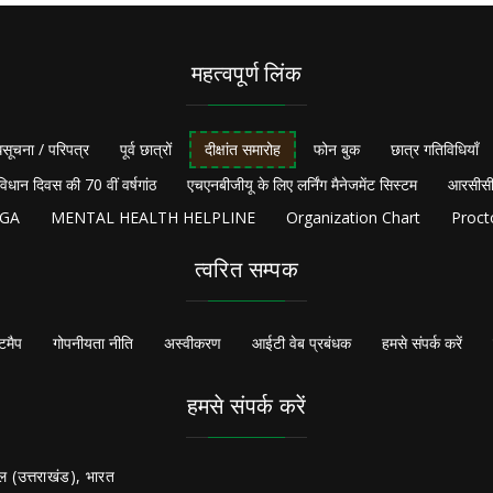
महत्वपूर्ण लिंक
सूचना / परिपत्र
पूर्व छात्रों
दीक्षांत समारोह
फोन बुक
छात्र गतिविधियाँ
विधान दिवस की 70 वीं वर्षगांठ
एचएनबीजीयू के लिए लर्निंग मैनेजमेंट सिस्टम
आरसीसी
NGA
MENTAL HEALTH HELPLINE
Organization Chart
Proct
त्वरित सम्पक
टमैप
गोपनीयता नीति
अस्वीकरण
आईटी वेब प्रबंधक
हमसे संपर्क करें
हमसे संपर्क करें
ल (उत्तराखंड), भारत