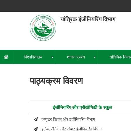
Skip
to
main
यांत्रिक इंजीनियरिंग विभाग
content
हेमवती नंद
एक कें
विश्वविद्यालय
शासन प्रबंध
सांविधिक निका
मुख्य
+
+
नेविगेशन
पाठ्यक्रम विवरण
इंजीनियरिंग और प्रौद्योगिकी के स्कूल
कंप्यूटर विज्ञान और इंजीनियरिंग विभाग
इलेक्ट्रॉनिक और संचार इंजीनियरिंग विभाग