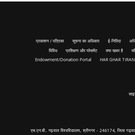
प्रकाशन / पत्रिका
सूचना का अधिकार
ई-निविदा
अधि
विविध
प्रशिक्षण और प्लेसमेंट
क्या खबर है
सं
Endowment/Donation Portal
HAR GHAR TIRA
साइ
एच.एन.बी.. गढ़वाल विश्वविद्यालय, श्रीनगर - 246174, जिला गढ़वा