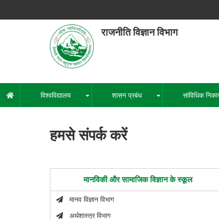
Skip
to
main
राजनीति विज्ञान विभाग
content
हेमवती नंद
एक कें
विश्वविद्यालय
शासन प्रबंध
सांविधिक निका
मुख्य
+
+
नेविगेशन
हमसे संपर्क करें
मानविकी और सामाजिक विज्ञान के स्कूल
मानव विज्ञान विभाग
अर्थशास्त्र विभाग