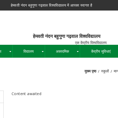
हेमवती नंदन बहुगुणा गढ़वाल विश्वविद्यालय में आपका स्वागत है
न बहुगुणा गढ़वाल विश्वविद्यालय
द्रीय विश्वविद्यालय
य
विद्यालय
अकादमिक
केंद्रीय सुविधाएं
+
+
+
मुख्य पृष्ठ
स्कूलों
मा
पग
चिन्ह
Content awaited