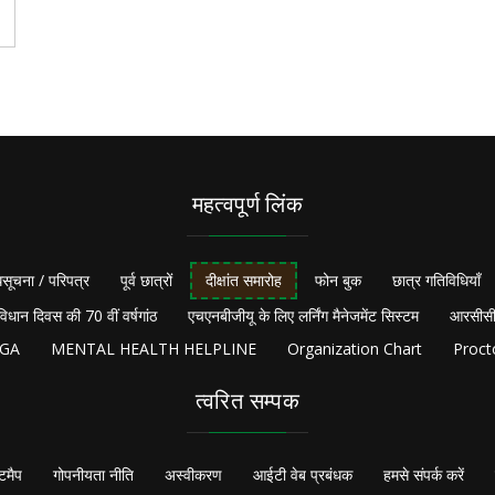
महत्वपूर्ण लिंक
सूचना / परिपत्र
पूर्व छात्रों
दीक्षांत समारोह
फोन बुक
छात्र गतिविधियाँ
विधान दिवस की 70 वीं वर्षगांठ
एचएनबीजीयू के लिए लर्निंग मैनेजमेंट सिस्टम
आरसीसी
NGA
MENTAL HEALTH HELPLINE
Organization Chart
Proct
त्वरित सम्पक
टमैप
गोपनीयता नीति
अस्वीकरण
आईटी वेब प्रबंधक
हमसे संपर्क करें