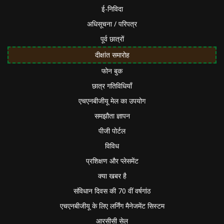
ई-निविदा
अधिसूचना / परिपत्र
पूर्व छात्रों
दीक्षांत समारोह
फोन बुक
छात्र गतिविधियाँ
एचएनबीजीयू मेल का उपयोग
समझौता ज्ञापन
पीजी पोर्टल
विविध
प्रशिक्षण और प्लेसमेंट
क्या खबर है
संविधान दिवस की 70 वीं वर्षगांठ
एचएनबीजीयू के लिए लर्निंग मैनेजमेंट सिस्टम
आरसीसी सेल