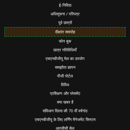
ई-निविदा
अधिसूचना / परिपत्र
पूर्व छात्रों
दीक्षांत समारोह
फोन बुक
छात्र गतिविधियाँ
एचएनबीजीयू मेल का उपयोग
समझौता ज्ञापन
पीजी पोर्टल
विविध
प्रशिक्षण और प्लेसमेंट
क्या खबर है
संविधान दिवस की 70 वीं वर्षगांठ
एचएनबीजीयू के लिए लर्निंग मैनेजमेंट सिस्टम
आरसीसी सेल