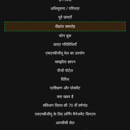
अधिसूचना / परिपत्र
पूर्व छात्रों
दीक्षांत समारोह
फोन बुक
छात्र गतिविधियाँ
एचएनबीजीयू मेल का उपयोग
समझौता ज्ञापन
पीजी पोर्टल
विविध
प्रशिक्षण और प्लेसमेंट
क्या खबर है
संविधान दिवस की 70 वीं वर्षगांठ
एचएनबीजीयू के लिए लर्निंग मैनेजमेंट सिस्टम
आरसीसी सेल