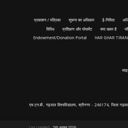
प्रकाशन / पत्रिका
सूचना का अधिकार
ई-निविदा
अधि
विविध
प्रशिक्षण और प्लेसमेंट
क्या खबर है
सं
Endowment/Donation Portal
HAR GHAR TIRA
साइ
एच.एन.बी.. गढ़वाल विश्वविद्यालय, श्रीनगर - 246174, जिला गढ़वा
Last Updated
5th अगस्त 2026