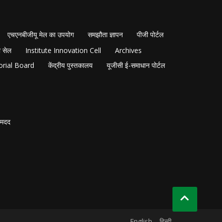
एचएनबीजीयू मेल का उपयोग
समझौता ज्ञापन
पीजी पोर्टल
 सेल
Institute Innovation Cell
Archives
orial Board
केंद्रीय पुस्तकालय
यूजीसी ई-समाधान पोर्टल
मदद
English
हिन्दी