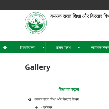
Skip
to
main
वयस्क सतत शिक्षा और विस्तार वि
content
हेमवती नंद
एक कें
विश्वविद्यालय
शासन प्रबंध
सांविधिक निका
मुख्य
+
+
नेविगेशन
Gallery
शिक्षा का स्कूल
वयस्क सतत शिक्षा और विस्तार विभाग
- श्रीनगर